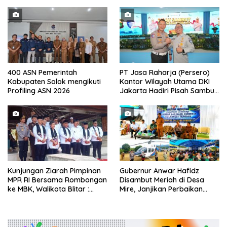
Kajian Ulang
Desa Periode 2026/
400 ASN Pemerintah
PT Jasa Raharja (Persero)
Kabupaten Solok mengikuti
Kantor Wilayah Utama DKI
Profiling ASN 2026
Jakarta Hadiri Pisah Sambut
Direktur Lalu Lintas Polda
Metro Jaya
Kunjungan Ziarah Pimpinan
Gubernur Anwar Hafidz
MPR RI Bersama Rombongan
Disambut Meriah di Desa
ke MBK, Walikota Blitar :
Mire, Janjikan Perbaikan
Bung Karno Spirit
Jalan hingga Soroti Polemik
Nasionalisme Indonesia
Tanah Adat