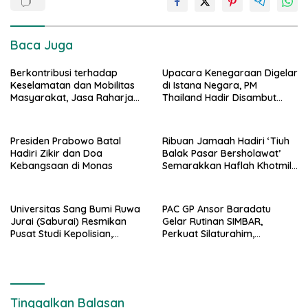
Baca Juga
Berkontribusi terhadap
Upacara Kenegaraan Digelar
Keselamatan dan Mobilitas
di Istana Negara, PM
Masyarakat, Jasa Raharja
Thailand Hadir Disambut
Raih Penghargaan di Ajang
Tarian Tradisional
Transportasi Indonesia
Awards 2026
Presiden Prabowo Batal
Ribuan Jamaah Hadiri ‘Tiuh
Hadiri Zikir dan Doa
Balak Pasar Bersholawat’
Kebangsaan di Monas
Semarakkan Haflah Khotmil
Qur’an Madin Az Zuhriyah
Universitas Sang Bumi Ruwa
PAC GP Ansor Baradatu
Jurai (Saburai) Resmikan
Gelar Rutinan SIMBAR,
Pusat Studi Kepolisian,
Perkuat Silaturahim,
Perkuat Sinergi Akademik
Khazanah Fiqih, Dan Peran
Dengan Polda Lampung
Pemuda NU
Tinggalkan Balasan