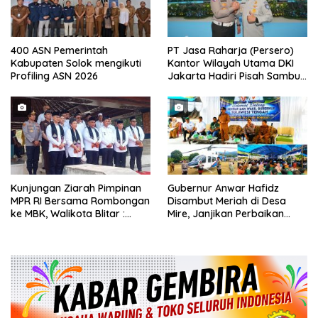
400 ASN Pemerintah
PT Jasa Raharja (Persero)
Kabupaten Solok mengikuti
Kantor Wilayah Utama DKI
Profiling ASN 2026
Jakarta Hadiri Pisah Sambut
Direktur Lalu Lintas Polda
Metro Jaya
Kunjungan Ziarah Pimpinan
Gubernur Anwar Hafidz
MPR RI Bersama Rombongan
Disambut Meriah di Desa
ke MBK, Walikota Blitar :
Mire, Janjikan Perbaikan
Bung Karno Spirit
Jalan hingga Soroti Polemik
Nasionalisme Indonesia
Tanah Adat