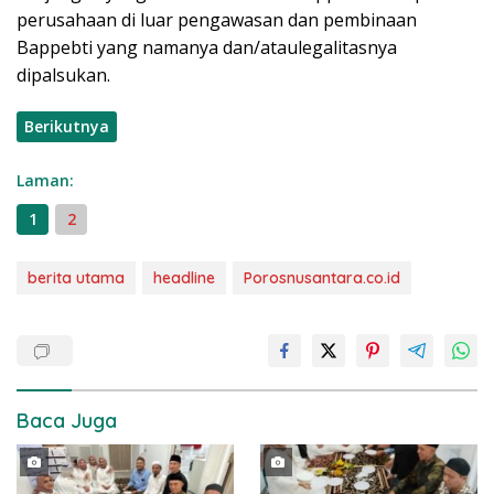
perusahaan di luar pengawasan dan pembinaan
Bappebti yang namanya dan/ataulegalitasnya
dipalsukan.
Berikutnya
Laman:
1
2
berita utama
headline
Porosnusantara.co.id
Baca Juga