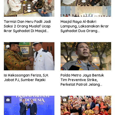
Tarmizi Dan Heru Fadli Jadi
Masjid Raya Al-Bakri
Saksi 2 Orang Mualaf Ucap
Lampung, Laksanakan Ikrar
Ikrar Syahadat Di Masjid
Syahadat Dua Orang
Raya Al-Bakrie
Mualaf”
Isi Kekosongan Feriza, S,H.
Polda Metro Jaya Bentuk
Jabat PJ, Sumber Rejeki
Tim Preventive Strike,
Perketat Patroli Jelang
Agustus