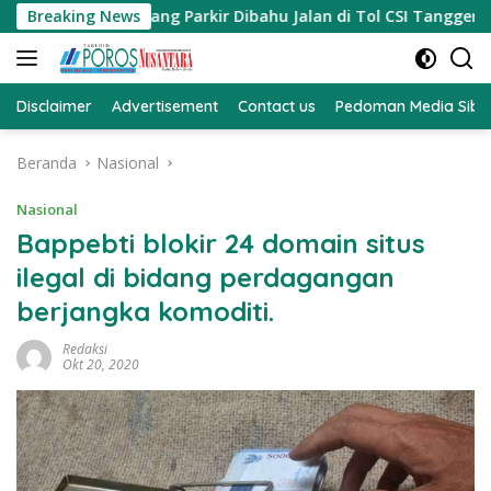
Langsung
ruk yang Parkir Dibahu Jalan di Tol CSI Tanggerang Kota
Breaking News
ke
konten
Disclaimer
Advertisement
Contact us
Pedoman Media Sibe
Beranda
Nasional
Nasional
Bappebti blokir 24 domain situs
ilegal di bidang perdagangan
berjangka komoditi.
Redaksi
Okt 20, 2020