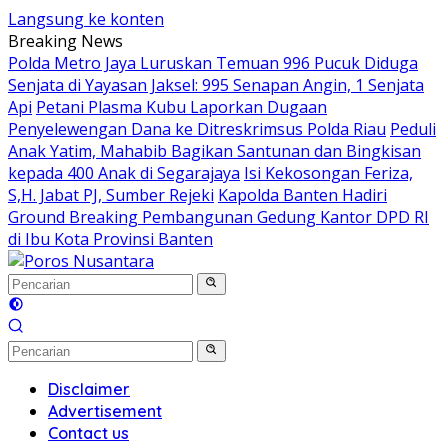
Langsung ke konten
Breaking News
Polda Metro Jaya Luruskan Temuan 996 Pucuk Diduga
Senjata di Yayasan Jaksel: 995 Senapan Angin, 1 Senjata
Api
Petani Plasma Kubu Laporkan Dugaan
Penyelewengan Dana ke Ditreskrimsus Polda Riau
Peduli
Anak Yatim, Mahabib Bagikan Santunan dan Bingkisan
kepada 400 Anak di Segarajaya
Isi Kekosongan Feriza,
S,H. Jabat PJ, Sumber Rejeki
Kapolda Banten Hadiri
Ground Breaking Pembangunan Gedung Kantor DPD RI
di Ibu Kota Provinsi Banten
Disclaimer
Advertisement
Contact us